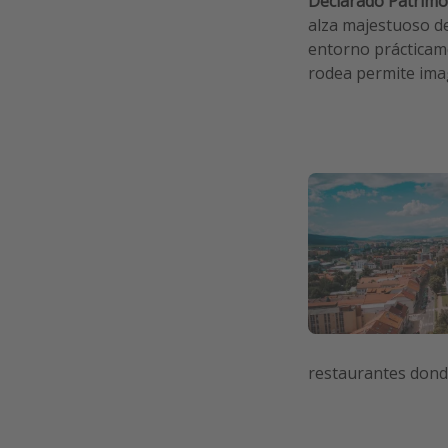
Declarado Patrimo
alza majestuoso des
entorno prácticame
rodea permite imag
restaurantes donde