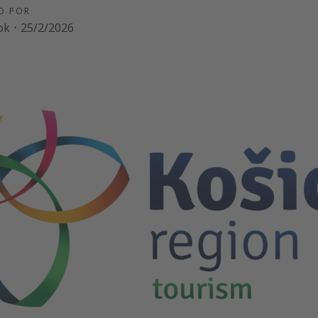
O POR
ok
·
25/2/2026