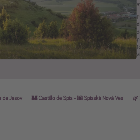
a
P
d
d
p
f
v
a de Jasov
🏰 Castillo de Spis - 🌆 Spisská Nová Ves
🌿 