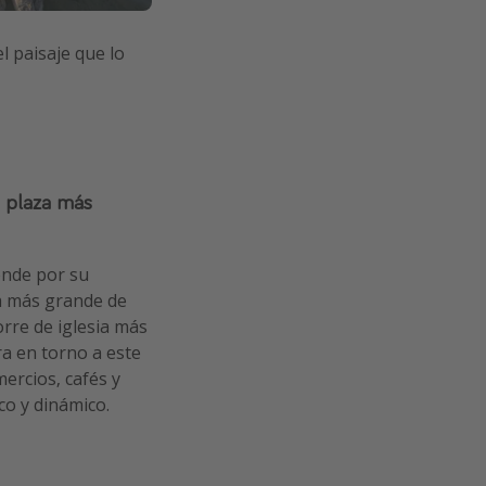
l paisaje que lo
a plaza más
ende por su
 más grande de
rre de iglesia más
ira en torno a este
mercios, cafés y
co y dinámico.