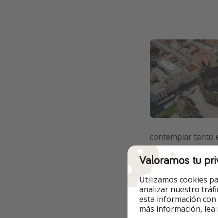
contemplar tanto e
Cada octubre, la c
Valoramos tu pri
segundo más antig
Utilizamos cookies pa
Paseando por la zo
analizar nuestro tráf
gastronómica más 
esta información con
Hostinec y lugar h
más información, lea