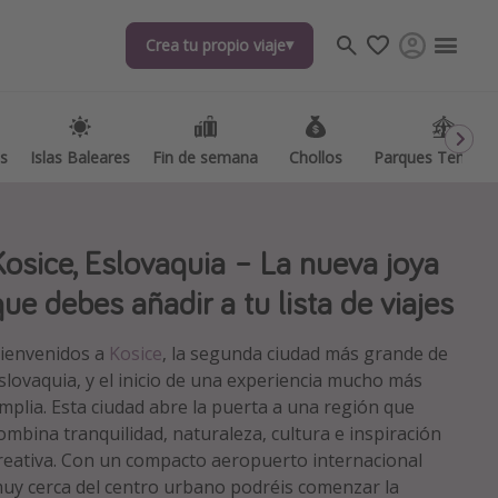
Crea tu propio viaje
Crea tu propio viaje
as
as
Islas Baleares
Islas Baleares
Fin de semana
Fin de semana
Chollos
Chollos
Parques Temátic
Parques Temátic
Kosice, Eslovaquia – La nueva joya
que debes añadir a tu lista de viajes
ienvenidos a
Kosice
, la segunda ciudad más grande de
os destinos
slovaquia, y el inicio de una experiencia mucho más
mplia. Esta ciudad abre la puerta a una región que
ombina tranquilidad, naturaleza, cultura e inspiración
reativa. Con un compacto aeropuerto internacional
uy cerca del centro urbano podréis comenzar la