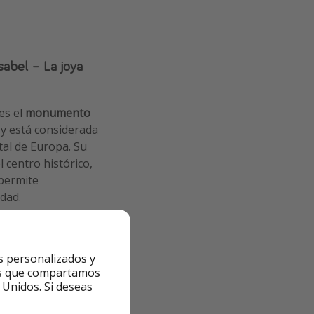
sabel – La joya
es el
monumento
e
y está considerada
tal de Europa. Su
 centro histórico,
 permite
dad.
e Europa y el
 espectadores.
s personalizados y
rga la institución
ntes que compartamos
urante Pivovar
 Unidos. Si deseas