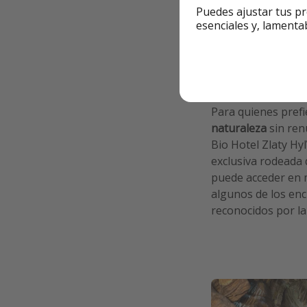
Puedes ajustar tus pr
esenciales y, lamenta
3️⃣ Zlaty Hyľ – Na
puertas de Košic
Para quienes pref
naturaleza
sin ren
Bio Hotel Zlaty Hy
exclusiva rodeada 
puede acceder en 
algunos de los encl
reconocidos por l