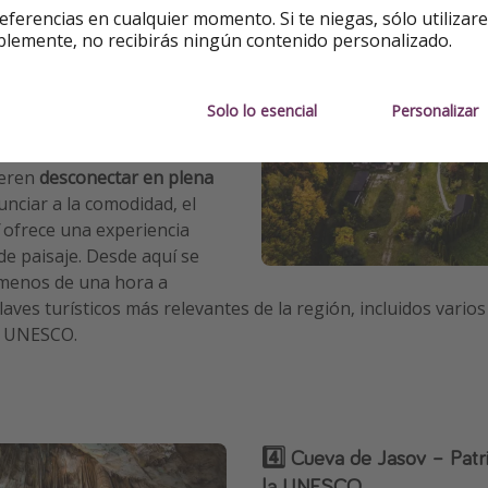
eferencias en cualquier momento. Si te niegas, sólo utilizar
blemente, no recibirás ningún contenido personalizado.
turaleza y lujo a las
Solo lo esencial
Personalizar
e
ieren
desconectar en plena
unciar a la comodidad, el
ľ ofrece una experiencia
de paisaje. Desde aquí se
menos de una hora a
aves turísticos más relevantes de la región, incluidos vario
a UNESCO.
4️⃣ Cueva de Jasov – Patr
la UNESCO