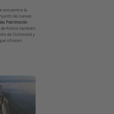
e encuentra la
onjunto de cuevas
das Patrimonio
s de Košice también
ito de Ochtinská y
que ofrecen