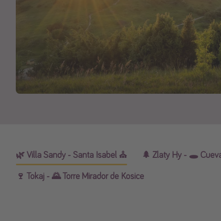
🌿 Villa Sandy - Santa Isabel ⛪️
🌲 Zlaty Hy - 🕳 Cuev
🍷 Tokaj - 🌄 Torre Mirador de Kosice