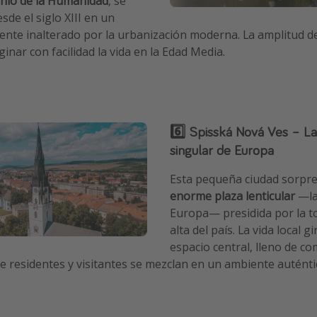
nio de la Humanidad
, se
de el siglo XIII en un
nte inalterado por la urbanización moderna. La amplitud de
inar con facilidad la vida en la Edad Media.
6️⃣ Spisská Nová Ves – L
singular de Europa
Esta pequeña ciudad sorpr
enorme plaza lenticular
—la
Europa— presidida por la to
alta del país. La vida local g
espacio central, lleno de co
 residentes y visitantes se mezclan en un ambiente auténti