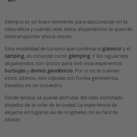
Vacaciones de Playa
Viajes para singles
Siempre es un buen momento para desconectar en la
Escapadas románticas
naturaleza y cuando veas estos alojamientos te querrás
teletransportar ahora mismo.
Más temas
Esta modalidad de turismo que combina el
glamour
y el
camping
, es conocido como
glamping
. Y los siguientes
Trabajar en el extranjero
alojamientos son únicos para vivir esta experiencia:
Cruceros por el Mediterráneo
burbujas
y
domos geodésicos
. Por si no te suenan
Hoteles más hot de España
estos últimos, son cúpulas con forma geométrica,
basados en un icosaedro.
Guía de equipaje de mano
Parques de atracciones
Desde ambos se puede disfrutar del cielo estrellado
alejados de la urbe de la ciudad. La experiencia de
Viaja con musicales
alojarse en lugares así de originales no es fácil de
El Rey León el musical
olvidar.
Harry Potter en Londres y otros destinos
Eventos deportivos