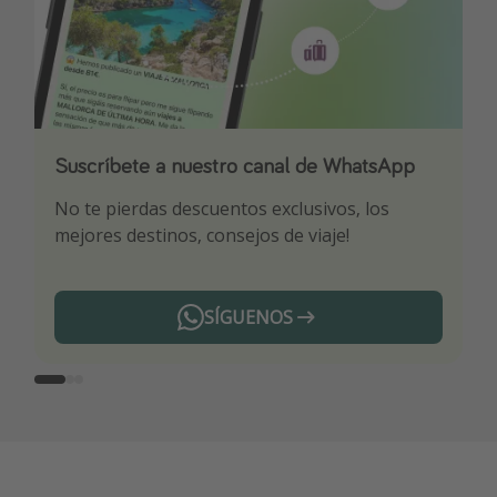
Suscríbete a nuestro canal de WhatsApp
Descarga nuestra app
¡Suscríbete a nuestro canal de Telegram!
No te pierdas descuentos exclusivos, los
Sé el primero en reservar nuestros chollazos
¡Recibe las mejores ofertas seleccionadas para
mejores destinos, consejos de viaje!
ti por nuestros expertos en viajes
SÍGUENOS
Telegram