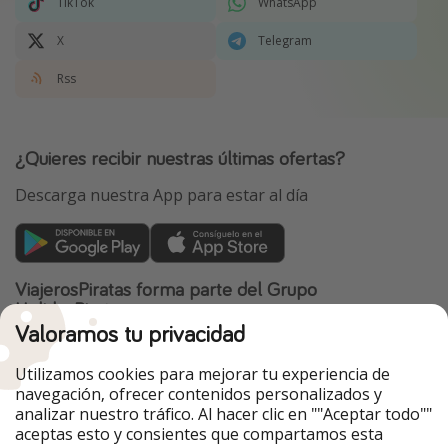
TikTok
WhatsApp
X
Telegram
Rss
¿Quieres recibir nuestras últimas ofertas?
Descarga nuestra App para estar al día
ViajerosPiratas forma parte del Grupo
HolidayPirates
Valoramos tu privacidad
Nuestros mercados
Utilizamos cookies para mejorar tu experiencia de
PiratinViaggio
HolidayPirates
navegación, ofrecer contenidos personalizados y
VakantiePiraten
WakacyjniPiraci
analizar nuestro tráfico. Al hacer clic en ""Aceptar todo""
VoyagesPirates
Ferienpiraten
aceptas esto y consientes que compartamos esta
Urlaubspiraten
Urlaubspiraten