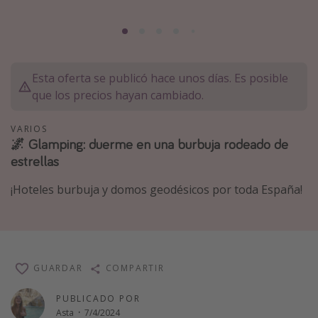
Marruecos
Islas Baleares
México
Esta oferta se publicó hace unos días. Es posible
Tailandia
que los precios hayan cambiado.
Maldivas
VARIOS
Albania
🌌 Glamping: duerme en una burbuja rodeado de
estrellas
Inspiración para viajes
¡Hoteles burbuja y domos geodésicos por toda España!
Camping
Glamping
Viajes en tren
Viajar sola como mujer
GUARDAR
COMPARTIR
Ofertas para Vacaciones Activas
PUBLICADO POR
Viajes en familia
Asta
·
7/4/2024