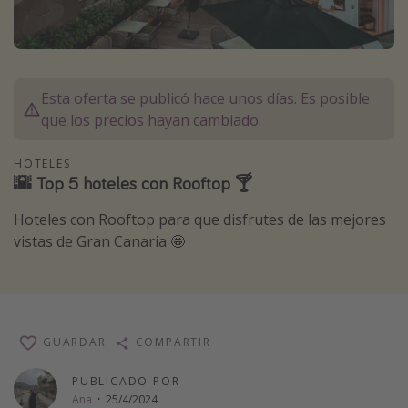
Marruecos
Islas Baleares
México
Esta oferta se publicó hace unos días. Es posible
Tailandia
que los precios hayan cambiado.
Maldivas
HOTELES
Albania
🌇 Top 5 hoteles con Rooftop 🍸
Hoteles con Rooftop para que disfrutes de las mejores
Inspiración para viajes
vistas de Gran Canaria 🤩
Camping
Glamping
Viajes en tren
GUARDAR
Viajar sola como mujer
COMPARTIR
Ofertas para Vacaciones Activas
PUBLICADO POR
Ana
·
25/4/2024
Viajes en familia