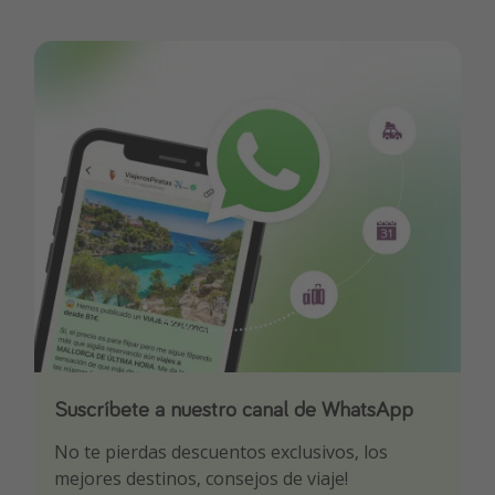
Suscríbete a nuestro canal de WhatsApp
Descarga nuestra app
¡Suscríbete a nuestro canal de Telegram!
No te pierdas descuentos exclusivos, los
Sé el primero en reservar nuestros chollazos
¡Recibe las mejores ofertas seleccionadas para
mejores destinos, consejos de viaje!
ti por nuestros expertos en viajes