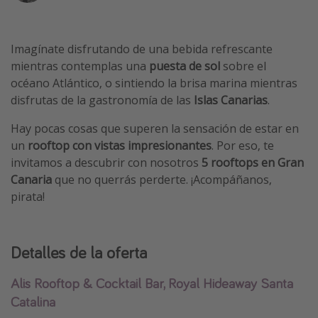
Vacaciones de Playa
Viajes para singles
Imagínate disfrutando de una bebida refrescante
Escapadas románticas
mientras contemplas una
puesta de sol
sobre el
océano Atlántico, o sintiendo la brisa marina mientras
disfrutas de la gastronomía de las
Islas Canarias
.
Más temas
Hay pocas cosas que superen la sensación de estar en
Trabajar en el extranjero
un
rooftop con vistas impresionantes
. Por eso, te
Cruceros por el Mediterráneo
invitamos a descubrir con nosotros
5 rooftops en Gran
Hoteles más hot de España
Canaria
que no querrás perderte. ¡Acompáñanos,
pirata!
Guía de equipaje de mano
Parques de atracciones
Viaja con musicales
Detalles de la oferta
El Rey León el musical
Alis Rooftop & Cocktail Bar, Royal Hideaway Santa
Harry Potter en Londres y otros destinos
Catalina
Eventos deportivos