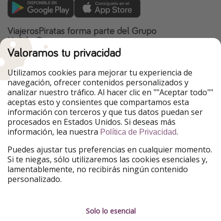
ViajerosPiratas forma parte del Grupo
HolidayPirates
Valoramos tu privacidad
Nuestros mercados
Utilizamos cookies para mejorar tu experiencia de
PiratinViaggio
HolidayPirates
navegación, ofrecer contenidos personalizados y
VakantiePiraten
WakacyjniPiraci
analizar nuestro tráfico. Al hacer clic en ""Aceptar todo""
VoyagesPirates
Ferienpiraten
aceptas esto y consientes que compartamos esta
Urlaubspiraten
Urlaubspiraten
información con terceros y que tus datos puedan ser
TravelPirates
procesados en Estados Unidos. Si deseas más
información, lea nuestra
.
Nuestro grupo
Política de Privacidad
HolidayPirates Group
Puedes ajustar tus preferencias en cualquier momento.
Si te niegas, sólo utilizaremos las cookies esenciales y,
Conócenos mejor
Información legal
lamentablemente, no recibirás ningún contenido
personalizado.
Sobre ViajerosPiratas
Términos y condiciones
Empleo
Política de privacidad
Solo lo esencial